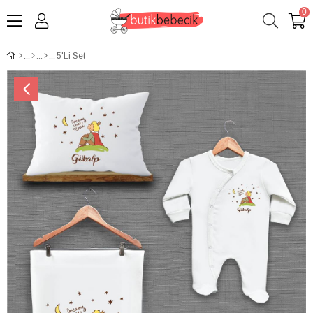
0
5'Li Set