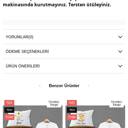
makinasında kurutmayınız. Tersten ütüleyiniz.
YORUMLAR
(0)
ÖDEME SEÇENEKLERI
ÜRÜN ÖNERILERI
Benzer Ürünler
Ücretsiz
Ücretsiz
%33
%33
Kargo
Kargo
İndirim
İndirim
Yeni
Yeni
%33İndirim
%33İndirim
Ürün
Ürün
Fırsat
Fırsat
Ürünü
Ürünü