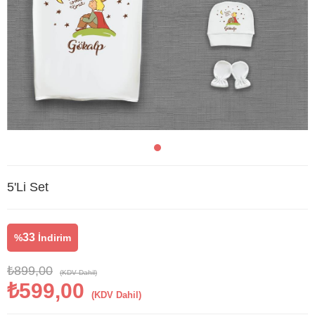
5'Li Set
33
%
İndirim
₺899,00
(KDV Dahil)
₺599,00
(KDV Dahil)