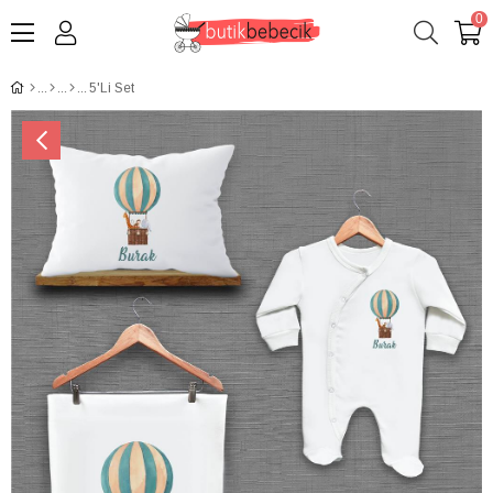
0
5'Li Set