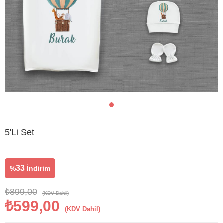
5'Li Set
33
%
İndirim
₺899,00
(KDV Dahil)
₺599,00
(KDV Dahil)