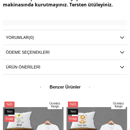
makinasında kurutmayınız. Tersten ütüleyiniz.
YORUMLAR
(0)
ÖDEME SEÇENEKLERI
ÜRÜN ÖNERILERI
Benzer Ürünler
Ücretsiz
Ücretsiz
%33
%33
Kargo
Kargo
İndirim
İndirim
Yeni
Yeni
%33İndirim
%33İndirim
Ürün
Ürün
Fırsat
Fırsat
Ürünü
Ürünü