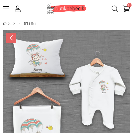
0
5'Li Set