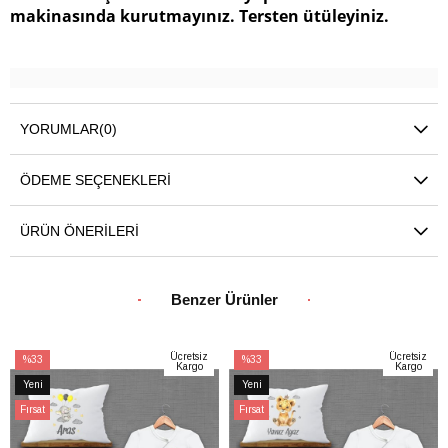
makinasında kurutmayınız. Tersten ütüleyiniz.
YORUMLAR
(0)
ÖDEME SEÇENEKLERI
ÜRÜN ÖNERILERI
Benzer Ürünler
Ücretsiz
Ücretsiz
%33
%33
Kargo
Kargo
İndirim
İndirim
Yeni
Yeni
%33İndirim
%33İndirim
Ürün
Ürün
Fırsat
Fırsat
Ürünü
Ürünü