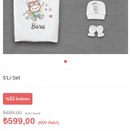
5'Li Set
33
%
İndirim
₺899,00
(KDV Dahil)
₺599,00
(KDV Dahil)