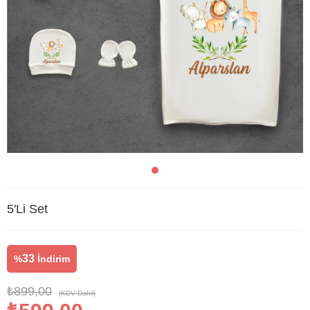
5'Li Set
33
%
İndirim
₺899,00
(KDV Dahil)