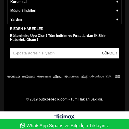
Kurumsal
Müşteri İlişkileri
Yardım
BIZDEN HABERLER
Bültenimize Üye Olun ! Tüm İndirim ve Fırsatlardan İlk Sizin
Haberiniz Olsun !
GÖNDER
© 2019
butikbebecik.com
- Tüm Hakları Saklıdır.
WhatsApp Sipariş ve Bilgi İçin Tıklayınız
Anasayfa
Favorilerim
Sepetim
Üye Girişi