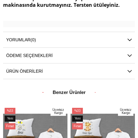
makinasında kurutmayınız. Tersten ütüleyiniz.
YORUMLAR
(0)
ÖDEME SEÇENEKLERI
ÜRÜN ÖNERILERI
Benzer Ürünler
Ücretsiz
Ücretsiz
%33
%33
Kargo
Kargo
İndirim
İndirim
Yeni
Yeni
%33İndirim
%33İndirim
Ürün
Ürün
Fırsat
Fırsat
Ürünü
Ürünü