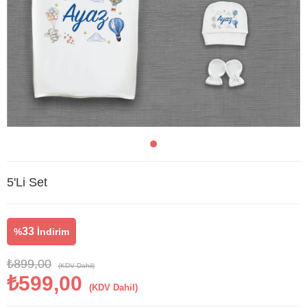
5'Li Set
33
%
İndirim
₺899,00
(KDV Dahil)
₺599,00
(KDV Dahil)