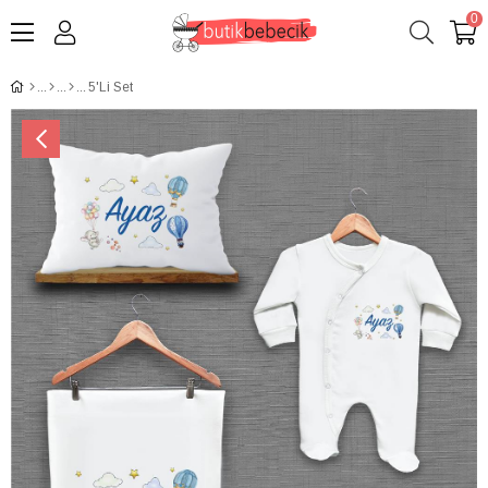
0
5'Li Set