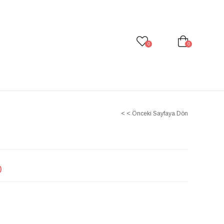
0
0
< < Önceki Sayfaya Dön
)