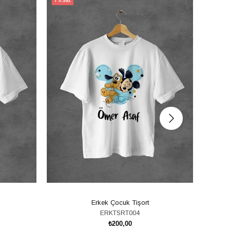
Ürünü
Ürünü
Erkek Çocuk Tişort
ERKTSRT004
₺200,00