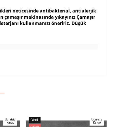
eri neticesinde antibakterial, antialerjik
ten çamaşır makinasında yıkayınız Çamaşır
deterjanı kullanmanızı öneririz. Düşük
Ücretsiz
Yeni
Ücretsiz
Yeni
Kargo
Kargo
Ürün
Ürün
Fırsat
Fırsat