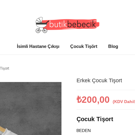
TÜM ÜRÜNLERDE ÜCRETSİZ KARGO
İsimli Hastane Çıkışı
Çocuk Tişört
Blog
Tişort
Erkek Çocuk Tişort
₺200,00
(KDV Dahil
Çocuk Tişort
BEDEN