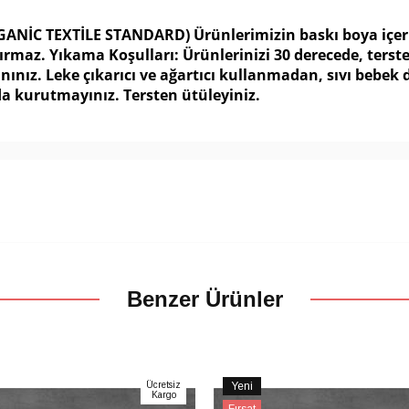
GANİC TEXTİLE STANDARD) Ürünlerimizin baskı boya içerikl
ırmaz. Yıkama Koşulları: Ürünlerinizi 30 derecede, ters
ınız. Leke çıkarıcı ve ağartıcı kullanmadan, sıvı bebek 
a kurutmayınız. Tersten ütüleyiniz.
Benzer Ürünler
Ücretsiz
Yeni
Kargo
Ürün
Fırsat