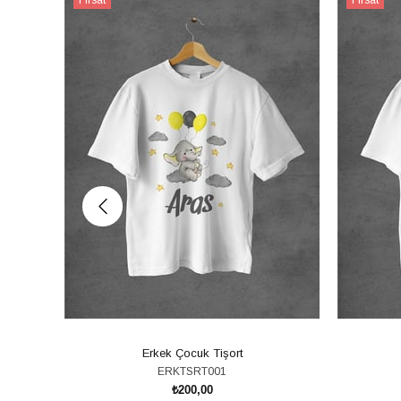
Ürünü
Ürünü
Erkek Çocuk Tişort
ERKTSRT001
₺200,00