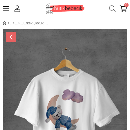
0
Erkek Çocuk Tişort