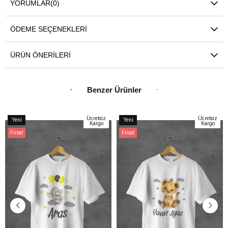
YORUMLAR
(0)
ÖDEME SEÇENEKLERI
ÜRÜN ÖNERILERI
Benzer Ürünler
Ücretsiz
Ücretsiz
Yeni
Yeni
Kargo
Kargo
Ürün
Ürün
Fırsat
Fırsat
Ürünü
Ürünü