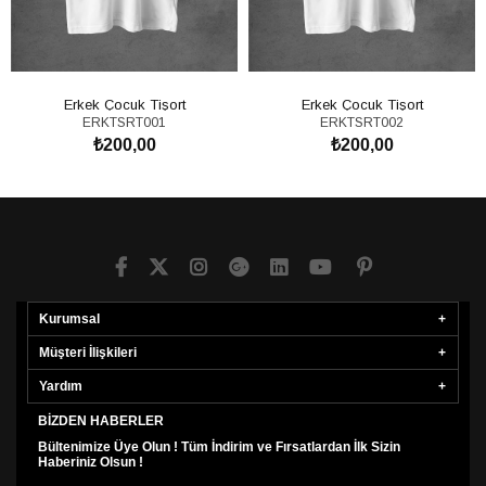
Erkek Çocuk Tişort
Erkek Çocuk Tişort
ERKTSRT001
ERKTSRT002
₺200,00
₺200,00
SEPETE EKLE
SEPETE EKLE
Kurumsal
Müşteri İlişkileri
Yardım
BIZDEN HABERLER
Bültenimize Üye Olun ! Tüm İndirim ve Fırsatlardan İlk Sizin
Haberiniz Olsun !