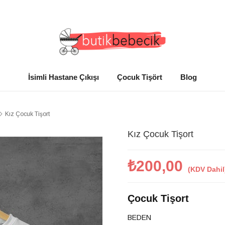
TÜM ÜRÜNLERDE ÜCRETSİZ KARGO
İsimli Hastane Çıkışı
Çocuk Tişört
Blog
Kız Çocuk Tişort
Kız Çocuk Tişort
₺200,00
(KDV Dahil
Çocuk Tişort
BEDEN