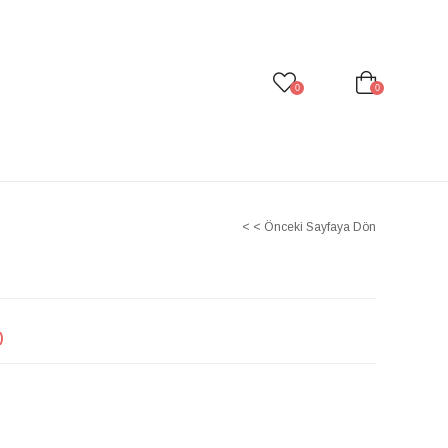
0
0
< < Önceki Sayfaya Dön
)