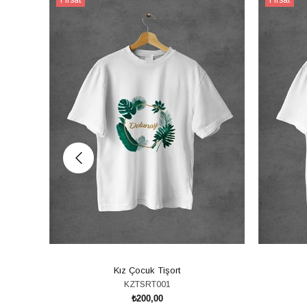
Ürünü
Ürünü
Kız Çocuk Tişort
KZTSRT001
₺200,00