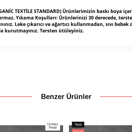
GANİC TEXTİLE STANDARD) Ürünlerimizin baskı boya içerikl
ırmaz. Yıkama Koşulları: Ürünlerinizi 30 derecede, ters
ınız. Leke çıkarıcı ve ağartıcı kullanmadan, sıvı bebek 
a kurutmayınız. Tersten ütüleyiniz.
Benzer Ürünler
Ücretsiz
Yeni
Kargo
Ürün
Fırsat