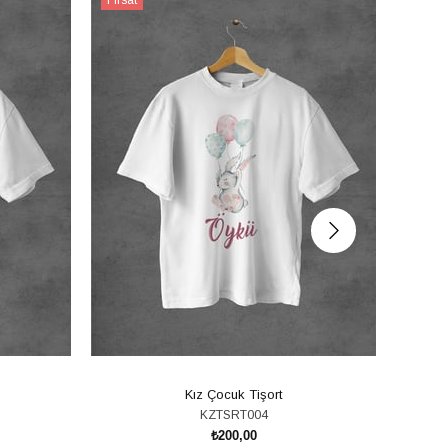
Ürünü
Ürünü
Kız Çocuk Tişort
KZTSRT004
₺200,00