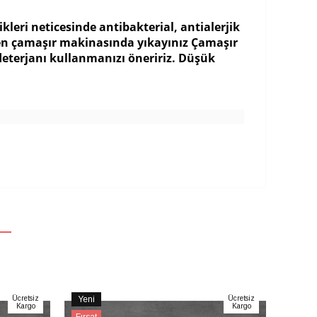
eri neticesinde antibakterial, antialerjik
ten çamaşır makinasında yıkayınız Çamaşır
deterjanı kullanmanızı öneririz. Düşük
Ücretsiz
Yeni
Ücretsiz
Yeni
Kargo
Kargo
Ürün
Ürün
Fırsat
Fırsat