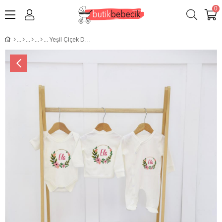
0
Yeşil Çiçek Desenli 11'li İsimli Organik Hastane Çıkış Seti