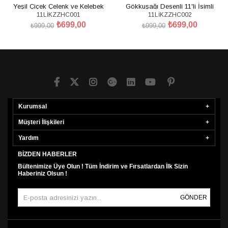
Yeşil Çiçek Çelenk ve Kelebek
Gökkuşağı Desenli 11'li İsimli
11LİKZZHC001
11LİKZZHC002
Desenli 11'li İsimli Organik
Organik Hastane Çıkış Seti
₺699,00
₺699,00
Hastane Çıkış Seti
₺999,00
₺999,00
SEPETE EKLE
SEPETE EKLE
Kurumsal
Müşteri İlişkileri
Yardım
BIZDEN HABERLER
Bültenimize Üye Olun ! Tüm İndirim ve Fırsatlardan İlk Sizin
Haberiniz Olsun !
GÖNDER