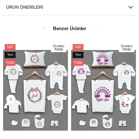
ÜRÜN ÖNERILERI
Benzer Ürünler
Ücretsiz
Ücretsiz
%30
%30
Kargo
Kargo
İndirim
İndirim
Yeni
Yeni
%30İndirim
%30İndirim
Ürün
Ürün
Fırsat
Fırsat
Ürünü
Ürünü