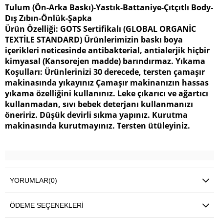
Tulum (Ön-Arka Baskı)-Yastık-Battaniye-Çıtçıtlı Body-
Dış Zıbın-Önlük-Şapka
Ürün Özelliği: GOTS Sertifikalı (GLOBAL ORGANİC
TEXTİLE STANDARD) Ürünlerimizin baskı boya
içerikleri neticesinde antibakterial, antialerjik hiçbir
kimyasal (Kansorejen madde) barındırmaz. Yıkama
Koşulları: Ürünlerinizi 30 derecede, tersten çamaşır
makinasında yıkayınız Çamaşır makinanızın hassas
yıkama özelliğini kullanınız. Leke çıkarıcı ve ağartıcı
kullanmadan, sıvı bebek deterjanı kullanmanızı
öneririz. Düşük devirli sıkma yapınız. Kurutma
makinasında kurutmayınız. Tersten ütüleyiniz.
YORUMLAR
(0)
ÖDEME SEÇENEKLERI